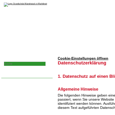
Schulen
Schulprofil
Elternbeirat
Info
Schrift zu klein?
Cookie-Einstellungen öffnen
Datenschutzerklärung
Datenschutz
1. Datenschutz auf einen Bl
Erster Schultag
Allgemeine Hinweise
Dienstag, 15.09.26
Die folgenden Hinweise geben ein
nähere Angaben rechts
passiert, wenn Sie unsere Website
identifiziert werden können. Ausf
diesem Text aufgeführten Datensch