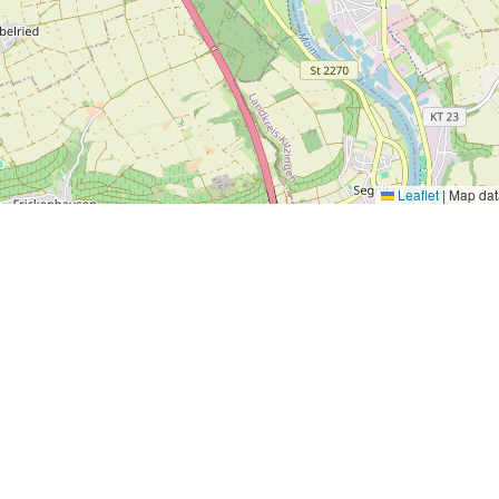
Leaflet
|
Map da