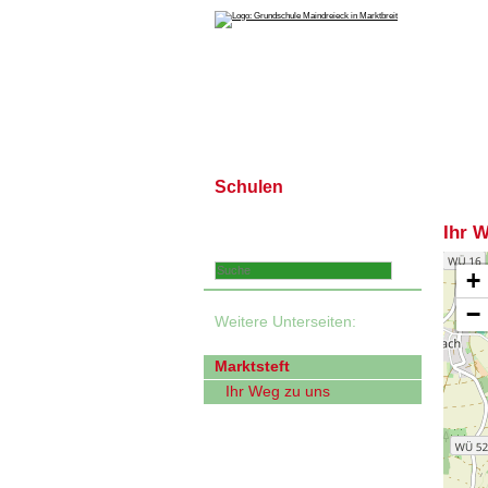
Schulen
Schulprofil
Ihr 
Schrift zu klein?
+
−
Weitere Unterseiten:
Marktbreit
Marktsteft
Ihr Weg zu uns
Schulpartnerschaft mit
Fléac
eMail-Formular