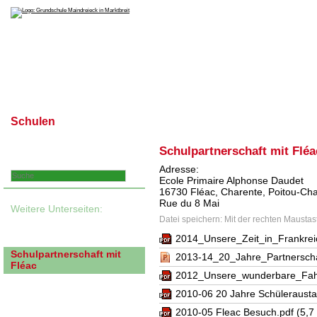
Schulen
Schulprofil
Elternbeirat
Info
Schulpartnerschaft mit Fléa
Schrift zu klein?
Adresse:
Ecole Primaire Alphonse Daudet
16730 Fléac, Charente, Poitou-Cha
Rue du 8 Mai
Weitere Unterseiten:
Datei speichern: Mit der rechten Maustast
Marktbreit
Marktsteft
2014_Unsere_Zeit_in_Frankrei
Schulpartnerschaft mit
2013-14_20_Jahre_Partnerschaf
Fléac
2012_Unsere_wunderbare_Fah
Informationen zur
Partnerschaft
2010-06 20 Jahre Schülerausta
So gehts nach Fléac
2010-05 Fleac Besuch.pdf
(5,7