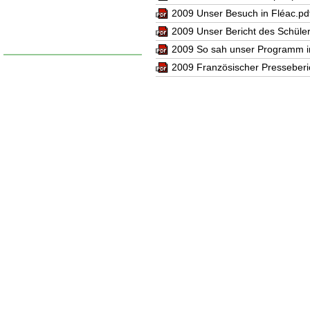
eMail-Formular
2009 Unser Besuch in Fléac.pd
2009 Unser Bericht des Schüle
Datenschutz
2009 So sah unser Programm in
2009 Französischer Presseberi
Erster Schultag
Dienstag, 15.09.26
nähere Angaben rechts